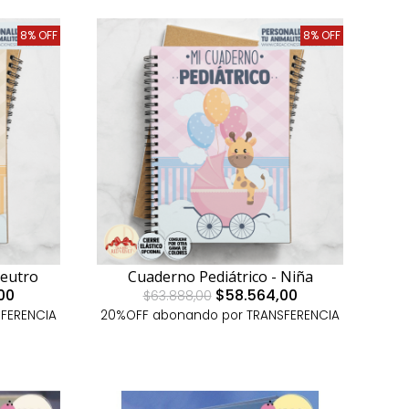
8% OFF
8% OFF
Neutro
Cuaderno Pediátrico - Niña
00
$58.564,00
$63.888,00
FERENCIA
20%OFF abonando por TRANSFERENCIA