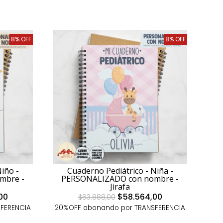
8% OFF
8% OFF
iño -
Cuaderno Pediátrico - Niña -
mbre -
PERSONALIZADO con nombre -
Jirafa
00
$58.564,00
$63.888,00
FERENCIA
20%OFF abonando por TRANSFERENCIA