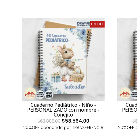
8% OFF
Cuaderno Pediátrico - Niño -
Cuad
PERSONALIZADO con nombre -
PERSO
Conejito
$58.564,00
$63.888,00
$6
20%OFF abonando por TRANSFERENCIA
20%OFF 