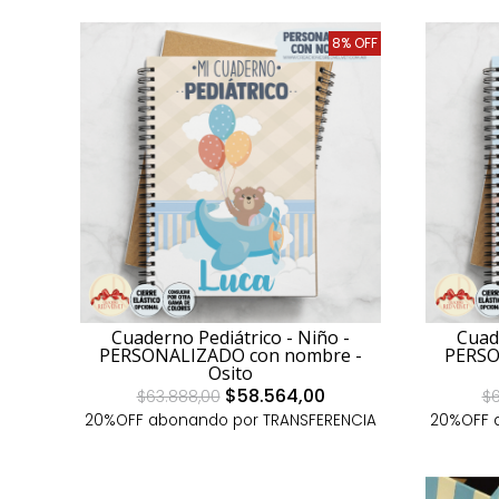
8% OFF
Cuaderno Pediátrico - Niño -
Cuad
PERSONALIZADO con nombre -
PERSO
Osito
$58.564,00
$63.888,00
$6
20%OFF abonando por TRANSFERENCIA
20%OFF 