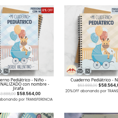
8% OFF
Cuaderno Pediátrico - 
erno Pediátrico - Niño -
NALIZADO con nombre -
$58.564,
$63.888,00
Jirafa
20%OFF abonando por TRANS
$58.564,00
3.888,00
abonando por TRANSFERENCIA