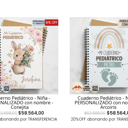
8% OFF
erno Pediátrico - Niña -
Cuaderno Pediátrico - N
NALIZADO con nombre -
PERSONALIZADO con no
Conejita
Arcoiris
$58.564,00
$58.564,
3.888,00
$63.888,00
abonando por TRANSFERENCIA
20%OFF abonando por TRANS